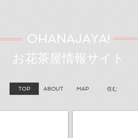
OHANA
JAYA!
お花茶屋情報サイト
TOP
ABOUT
MAP
住む
グルメ情報
カフェ
下
こ
町
だ
の
わ