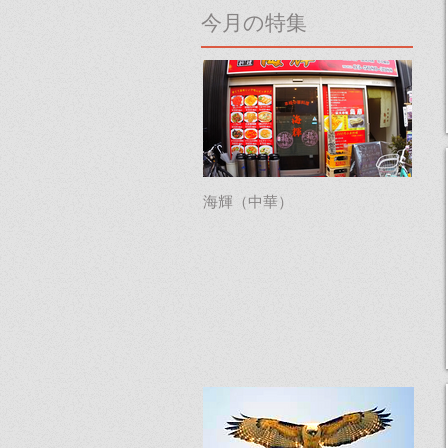
今月の特集
海輝（中華）