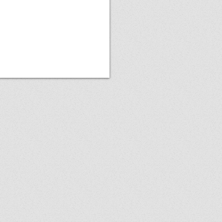
茶
屋
に
住
み
ま
し
ょ
う。