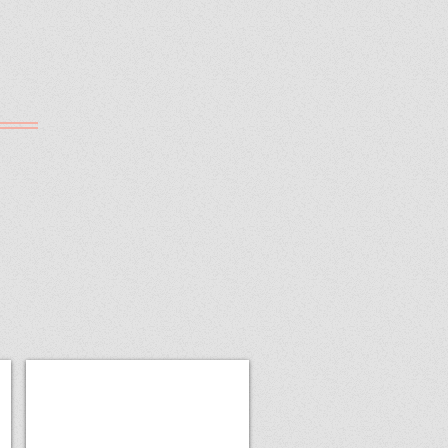
お買い物
日
用
雑