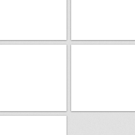
グ
り
ル
を
メ
持
情
っ
報
た
を
お
チ
店
ェ
情
ッ
報
生活お役立ち情報
お花茶屋の隣駅情報
ク
日々
周
の
辺
生
の
活
グ
に
ル
役
メ
に
情
立
報、
つ
便
情
利
報
情
報！
治安や居住
お
花