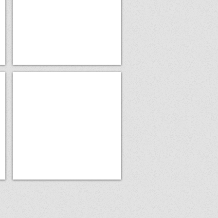
貨
や
生
鮮
食
品！
カレー
お
花
茶
屋
の
カ
レ
ー
屋
さ
ん