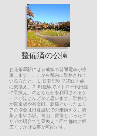
整備済の公園
お花茶屋駅には京成線の普通電車が停
車します。ここから都内に勤務されて
いる方だと、１-日暮里駅でJR山手線
に乗換え、２-町屋駅でメトロ千代田線
に乗換え、のどちらかを利用されるケ
ースがほとんどかと思います。勤務地
が東京駅や有楽町、新橋といったエリ
アの場合は日暮里駅での乗換えを、御
茶ノ水や赤坂、青山、原宿といったエ
リアの場合でも乗換え１回で都内に幅
広くでかける事が可能です。